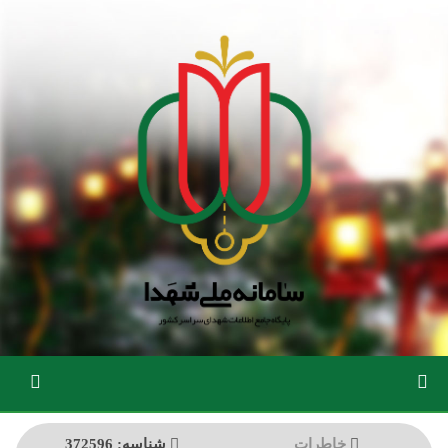
رفتن
به
محتوای
اصلی
خاطرات
شناسه: 372596